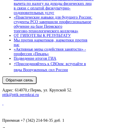
вычета по налогу на доходы физических лиц
в связи с оплатой физкультурно-
оздоровительных услуг
«Практические навыки для будущего России:
студенты РСО завершили профессиональное
обучение на базе Пермского
торгово‑технологического колледжа»
ОТ ГИПОТЕЗЫ К РЕЗУЛЬТАТУ
Мы против наркотиков, наркотики против
нас
«Активные меры содействия занятости» -
профессия «Пекарь»
Подведение итогов ГИА
⚡️Присоединяйтесь к СВОим: вступайте в
ряды Вооруженных сил России
Адрес: 614070,г.Пермь, ул. Крупской 52.
pttk@pttk.permkrai.ru
Приемная +7 (342) 214-94-35 доб. 1