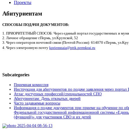
Проекты
Абитуриентам
СПОСОБЫ ПОДАЧИ ДОКУМЕНТОВ:
1. ПРИОРИТЕТНЫЙ СПОСОБ: Через единый портал государственных и муниц
2. Личное обращение г.Пермь, ул.Крупской, 52
3. Через операторов почтовой связи (Почтой России): 614070 г.Пермь, ул.Кру
4. Через электронную почту
kpriemnaia@pttk.permkrai.ru
Subcategories
Приемная комиссия
Инструкция для абитуриентов по подаче заявления через портал
Атлас доступных профессий/специальностей СПО
Абитуриентам: День открытых дверей
Часто задаваемые вопросы
Информация о подаче документов при приеме на обучение по о
Федеральной государственной информационной системы «Едины
(функций)» для участников СВО и их детей