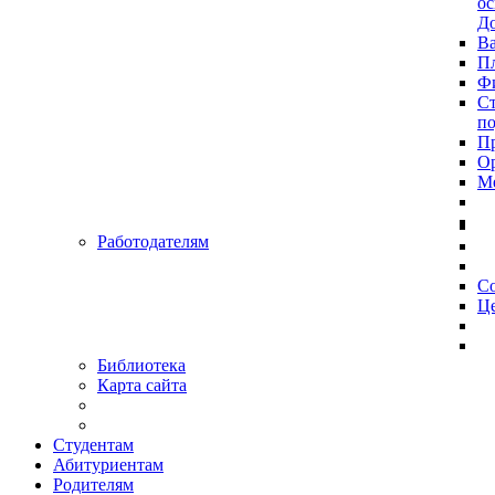
ос
До
Ва
Пл
Фи
Ст
п
П
Ор
Ме
Работодателям
С
Це
Библиотека
Карта сайта
Студентам
Абитуриентам
Родителям