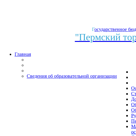
ЮРИДИЧЕСКАЯ
ПОМОЩЬ
В
ПЕРМСКОМ
Г
осударственное бю
КРАЕ
"Пермский тор
Главная
Сведения об образовательной организации
О
Ст
Д
О
Об
Ру
Пе
Ма
ос