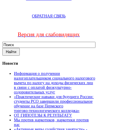
ОБРАТНАЯ СВЯЗЬ
Версия для слабовидящих
Новости
Информация о получении
налогоплательщиком социального налогового
вычета по налогу на доходы физических лиц
в связи с оплатой физкультурно-
оздоровительных услуг
«Практические навыки для будущего России:
студенты РСО завершили профессиональное
обучение на базе Пермского
торгово‑технологического колледжа»
ОТ ГИПОТЕЗЫ К РЕЗУЛЬТАТУ
Мы против наркотиков, наркотики против
нас
«Активные меры содействия занятости» -