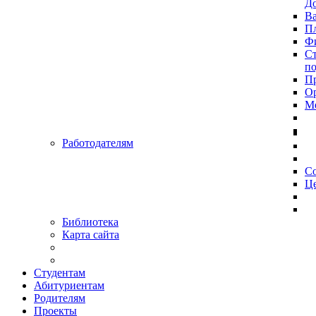
До
Ва
Пл
Фи
Ст
п
П
Ор
Ме
Работодателям
С
Це
Библиотека
Карта сайта
Студентам
Абитуриентам
Родителям
Проекты