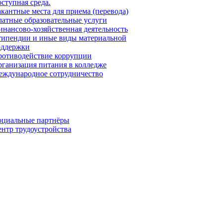
ступная среда.
кантные места для приема (перевода)
атные образовательные услуги
нансово-хозяйственная деятельность
ипендии и иные виды материальной
оддержки
ротиводействие коррупции
ганизация питания в колледже
ждународное сотрудничество
оциальные партнёры
нтр трудоустройства