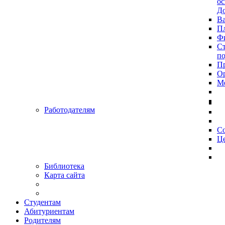
ос
До
Ва
Пл
Фи
Ст
п
П
Ор
Ме
Работодателям
С
Це
Библиотека
Карта сайта
Студентам
Абитуриентам
Родителям