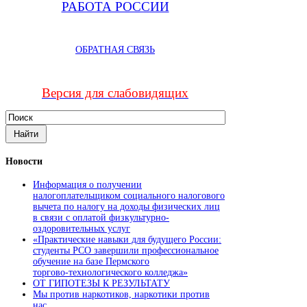
РАБОТА РОССИИ
ОБРАТНАЯ СВЯЗЬ
Версия для слабовидящих
Новости
Информация о получении
налогоплательщиком социального налогового
вычета по налогу на доходы физических лиц
в связи с оплатой физкультурно-
оздоровительных услуг
«Практические навыки для будущего России:
студенты РСО завершили профессиональное
обучение на базе Пермского
торгово‑технологического колледжа»
ОТ ГИПОТЕЗЫ К РЕЗУЛЬТАТУ
Мы против наркотиков, наркотики против
нас