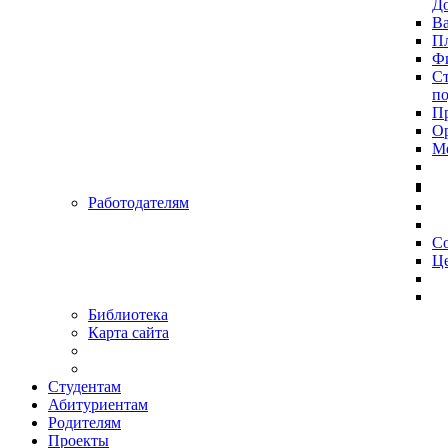
До
Ва
Пл
Фи
Ст
п
П
Ор
Ме
Работодателям
С
Це
Библиотека
Карта сайта
Студентам
Абитуриентам
Родителям
Проекты