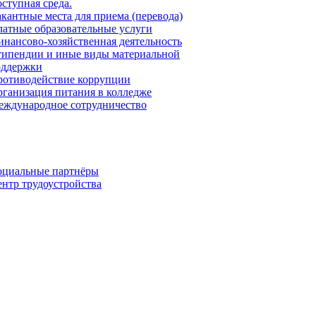
ступная среда.
кантные места для приема (перевода)
атные образовательные услуги
нансово-хозяйственная деятельность
ипендии и иные виды материальной
оддержки
ротиводействие коррупции
ганизация питания в колледже
ждународное сотрудничество
оциальные партнёры
нтр трудоустройства