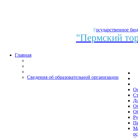
ЮРИДИЧЕСКАЯ
ПОМОЩЬ
В
ПЕРМСКОМ
Г
осударственное бю
КРАЕ
"Пермский тор
Главная
Сведения об образовательной организации
О
Ст
Д
О
Об
Ру
Пе
Ма
ос