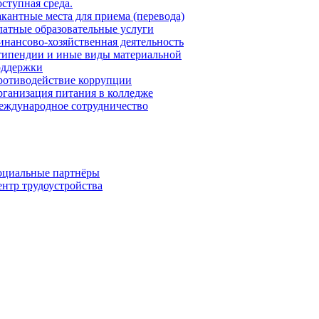
ступная среда.
кантные места для приема (перевода)
атные образовательные услуги
нансово-хозяйственная деятельность
ипендии и иные виды материальной
оддержки
ротиводействие коррупции
ганизация питания в колледже
ждународное сотрудничество
оциальные партнёры
нтр трудоустройства