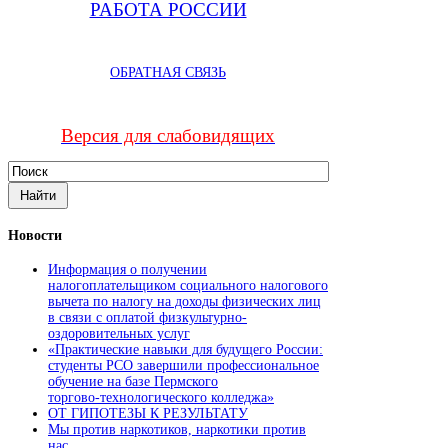
РАБОТА РОССИИ
ОБРАТНАЯ СВЯЗЬ
Версия для слабовидящих
Новости
Информация о получении
налогоплательщиком социального налогового
вычета по налогу на доходы физических лиц
в связи с оплатой физкультурно-
оздоровительных услуг
«Практические навыки для будущего России:
студенты РСО завершили профессиональное
обучение на базе Пермского
торгово‑технологического колледжа»
ОТ ГИПОТЕЗЫ К РЕЗУЛЬТАТУ
Мы против наркотиков, наркотики против
нас