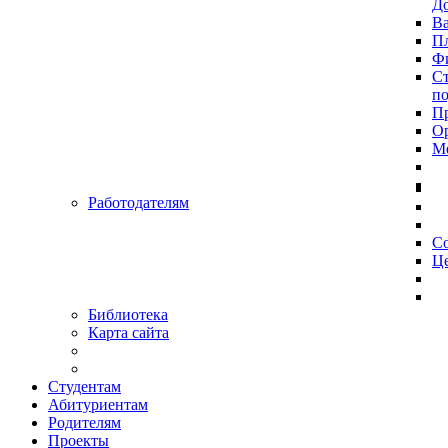
До
Ва
Пл
Фи
Ст
п
П
Ор
Ме
Работодателям
С
Це
Библиотека
Карта сайта
Студентам
Абитуриентам
Родителям
Проекты