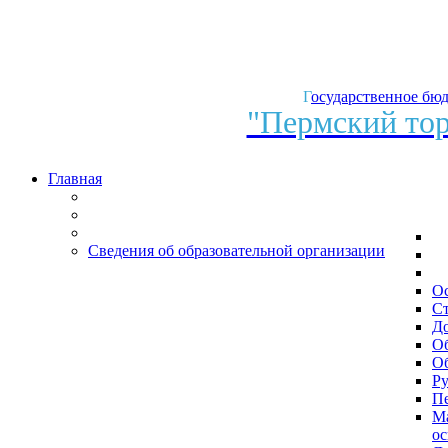
ЮРИДИЧЕСКАЯ
ПОМОЩЬ
В
ПЕРМСКОМ
Г
осударственное бю
КРАЕ
"Пермский тор
Главная
Сведения об образовательной организации
О
Ст
Д
О
Об
Ру
Пе
Ма
ос