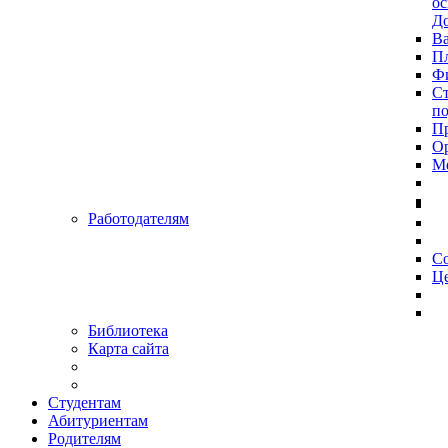
ос
До
Ва
Пл
Фи
Ст
п
П
Ор
Ме
Работодателям
С
Це
Библиотека
Карта сайта
Студентам
Абитуриентам
Родителям