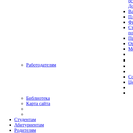
ос
До
Ва
Пл
Фи
Ст
п
П
Ор
Ме
Работодателям
С
Це
Библиотека
Карта сайта
Студентам
Абитуриентам
Родителям